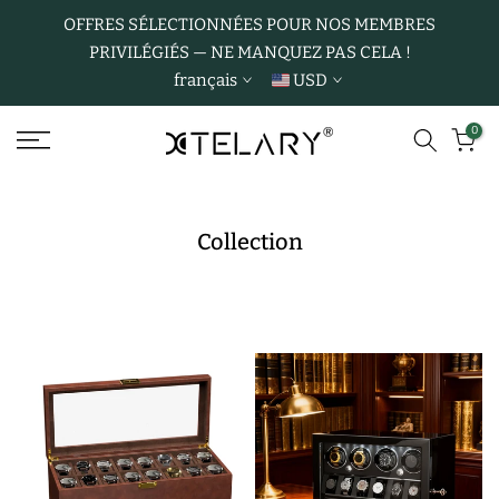
Aller
OFFRES SÉLECTIONNÉES POUR NOS MEMBRES
PRIVILÉGIÉS — NE MANQUEZ PAS CELA !
au
français
USD
contenu
0
Collection