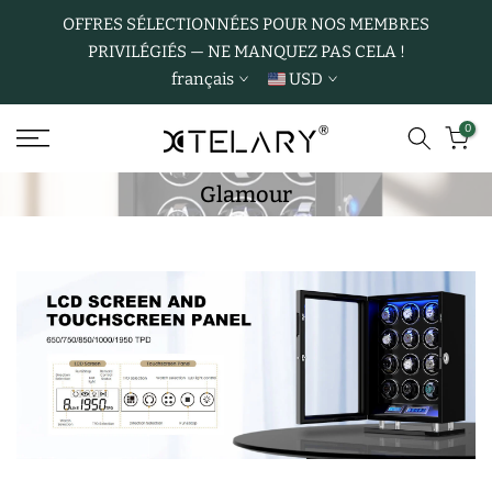
Aller
OFFRES SÉLECTIONNÉES POUR NOS MEMBRES
PRIVILÉGIÉS — NE MANQUEZ PAS CELA !
au
français
USD
contenu
0
Glamour