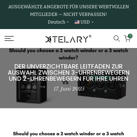
Zum
AUSGEWÄHLTE ANGEBOTE FÜR UNSERE WERTVOLLEN
MITGLIEDER — NICHT VERPASSEN!
Inhalt
Deutsch
USD
springen
0
DER UNVERZICHTBARE LEITFADEN ZUR
AUSWAHL ZWISCHEN 3-UHRENBEWEGERN
UND 2-UHRENBEWEGERN FÜR IHRE UHREN
17. Juni 2025